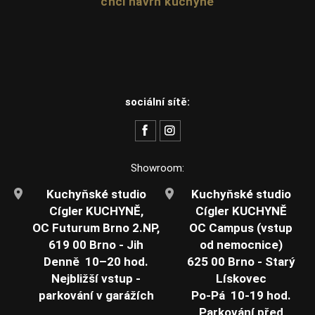
chci návrh kuchyně
sociální sítě:
Showroom:
Kuchyňské studio
Kuchyňské studio
Cígler KUCHYNĚ,
Cígler KUCHYNĚ
OC Futurum Brno 2.NP,
OC Campus (vstup
619 00 Brno - Jih
od nemocnice)
Denně 10–20 hod.
625 00 Brno - Starý
Nejbližší vstup -
Lískovec
parkování v garážích
Po-Pá 10-19 hod.
Parkování před