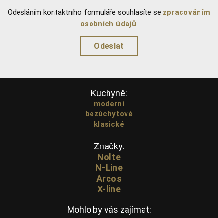
Odesláním kontaktního formuláře souhlasíte se
zpracováním
osobních údajů
.
Kuchyně:
moderní
bezúchytové
klasické
Značky:
Nolte
N-Line
Arcos
X-line
Mohlo by vás zajímat: