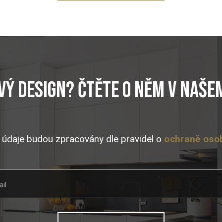
vý design? Čtěte o něm v naš
 údaje budou zpracovány dle pravidel o
ochraně oso
il