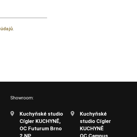
 údajů
.
Showroom:
Kuchyňské studio
Kuchyňské
Cígler KUCHYNĚ,
studio Cígler
OC Futurum Brno
KUCHYNĚ
2.NP,
OC Campus