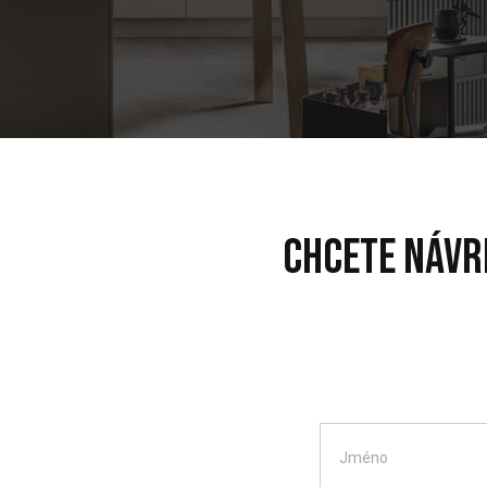
chcete návr
Jméno