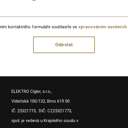
ním kontaktního formuláře souhlasíte se
zpracováním osobních
:
ELEKTRO Cígler, s.r.o.,
Vídeňská 100/132, Brno 619 00
IČ: 25321773, DIČ: CZ25321773,
spol. je vedená u Krajského soudu v