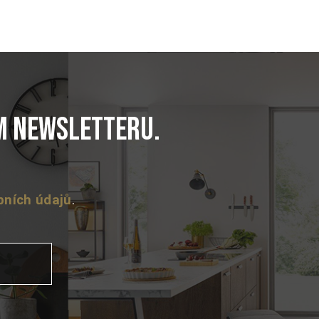
em newsletteru.
bních údajů
.