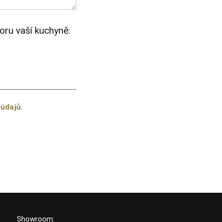
oru vaší kuchyně:
 údajů
.
Showroom: