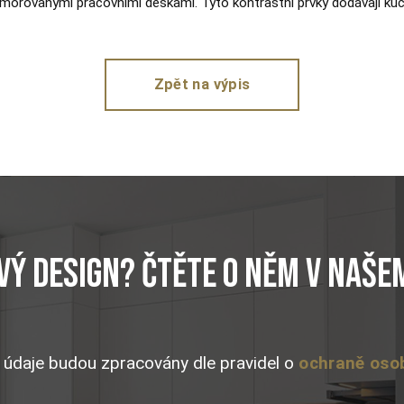
morovanými pracovními deskami. Tyto kontrastní prvky dodávají kuc
Zpět na výpis
vý design? Čtěte o něm v naš
 údaje budou zpracovány dle pravidel o
ochraně oso