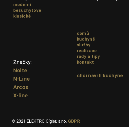
moderní
bezúchytové
klasické
domů
kuchyně
služby
realizace
rady a tipy
Značky:
kontakt
Nolte
chci návrh kuchyně
N-Line
Arcos
X-line
© 2021 ELEKTRO Cígler, s.r.o.
GDPR