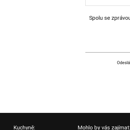
Spolu se zprávou
Odeslá
Kuchyně:
Mohlo by vás zajímat