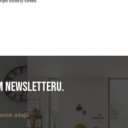
hyni osobitý vzhled.
em newsletteru.
bních údajů
.