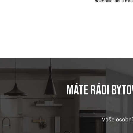
dokonale ladí s mra
Máte rádi byto
Vaše osobní