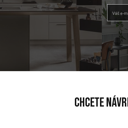
Váš e-ma
chcete návr