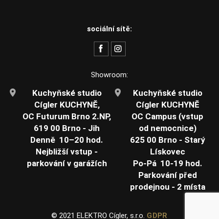
sociální sítě:
Showroom:
Kuchyňské studio
Kuchyňské studio
Cígler KUCHYNĚ,
Cígler KUCHYNĚ
OC Futurum Brno 2.NP,
OC Campus (vstup
619 00 Brno - Jih
od nemocnice)
Denně 10–20 hod.
625 00 Brno - Starý
Nejbližší vstup -
Lískovec
parkování v garážích
Po-Pá 10-19 hod.
Parkování před
prodejnou - 2 místa
© 2021 ELEKTRO Cígler, s.r.o.
GDPR