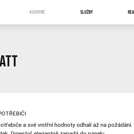
KUCHYNĚ
SLUŽBY
REA
matt
OTŘEBIČI
třebiče a své vnitřní hodnoty odhalí až na požádání.
tek.
Digestoř elegantně zapadá do panelu.