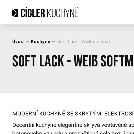
Úvod
Kuchyně
Soft Lack - Weiß softmatt
Soft Lack - Weiß soft
MODERNÍ KUCHYNĚ SE SKRYTÝMI ELEKTROSP
Decentní kuchyně elegantně skrývá vestavěné spo
betonového vzhledu a prosvětlená čela bez úchy