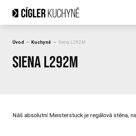
Úvod
Kuchyně
Siena L292M
Siena L292M
Náš absolutní Meisterstuck je regálová stěna, na