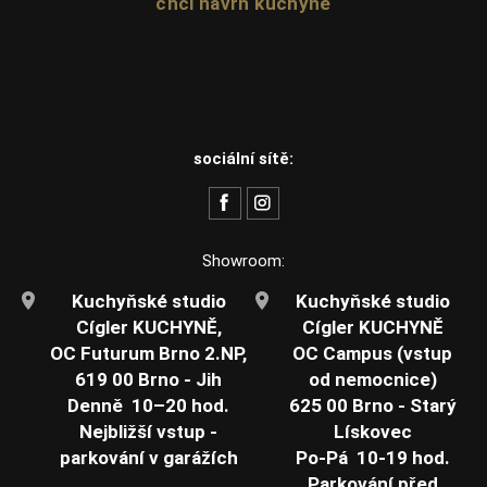
chci návrh kuchyně
sociální sítě:
Showroom:
Kuchyňské studio
Kuchyňské studio
Cígler KUCHYNĚ,
Cígler KUCHYNĚ
OC Futurum Brno 2.NP,
OC Campus (vstup
619 00 Brno - Jih
od nemocnice)
Denně 10–20 hod.
625 00 Brno - Starý
Nejbližší vstup -
Lískovec
parkování v garážích
Po-Pá 10-19 hod.
Parkování před