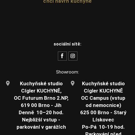
chci návrh kuchyně
sociální sítě:
Showroom:
Kuchyňské studio
Kuchyňské studio
Cígler KUCHYNĚ,
Cígler KUCHYNĚ
OC Futurum Brno 2.NP,
OC Campus (vstup
619 00 Brno - Jih
od nemocnice)
Denně 10–20 hod.
625 00 Brno - Starý
Nejbližší vstup -
Lískovec
parkování v garážích
Po-Pá 10-19 hod.
Parkování před