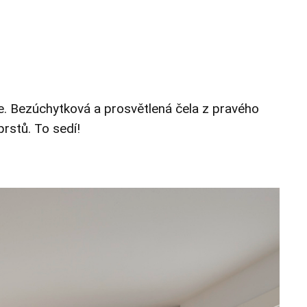
e.
Bezúchytková a prosvětlená čela z pravého
prstů.
To sedí!