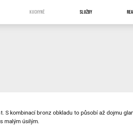
KUCHYNĚ
SLUŽBY
REA
itost. S kombinací bronz obkladu to působí až dojmu g
 s malým úsilým.