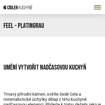
Feel - Platingrau
UMĚNÍ VYTVOŘIT NADČASOVOU KUCHYŇ
Tmavý přírodní kámen, světle šedé čela a
minimalistické úchytky dělají z této kuchyně
nadčasovou eleganci.
Přidejte k tomu detaily, jako je