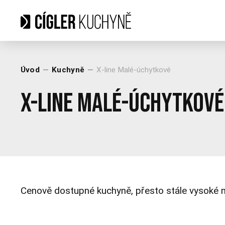
Úvod
Kuchyně
X-line Malé-úchytkové
X-line Malé-úchytkové
Cenově dostupné kuchyně, přesto stále vysoké n