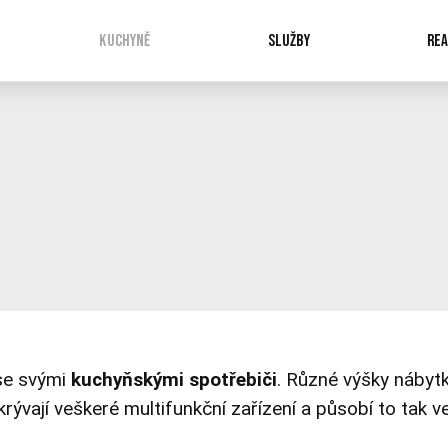
KUCHYNĚ
SLUŽBY
REA
se svými
kuchyňskými spotřebiči
.
Různé výšky nábyt
skrývají veškeré multifunkční zařízení a působí to tak 